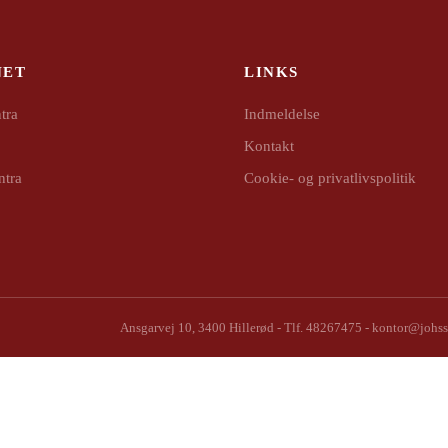
NET
LINKS
tra
Indmeldelse
Kontakt
ntra
Cookie- og privatlivspolitik
Ansgarvej 10, 3400 Hillerød
-
Tlf. 48267475
-
kontor@johss