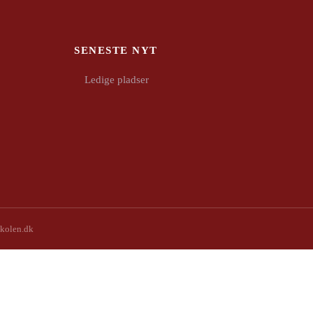
SENESTE NYT
Ledige pladser
kolen.dk