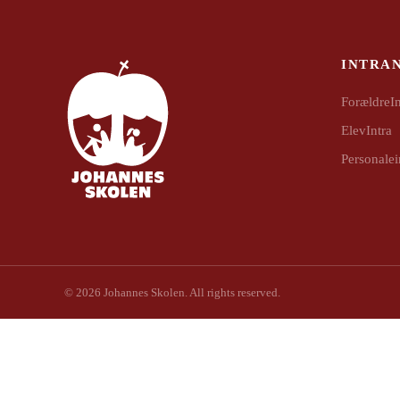
INTRA
ForældreIn
ElevIntra
Personalei
©
2026
Johannes Skolen. All rights reserved.