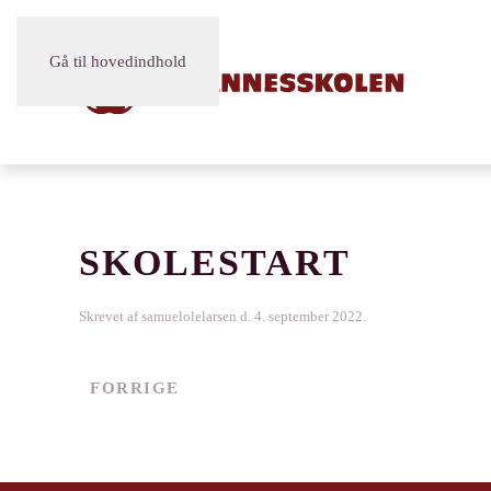
Gå til hovedindhold
SKOLESTART
Skrevet af
samuelolelarsen
d.
4. september 2022
.
FORRIGE