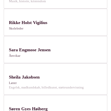
Musik, historie, kristendom
Rikke Holst Vigilius
Skoleleder
Sara Engmose Jensen
Årsvikar
Sheila Jakobsen
Lærer
Engelsk, madkundskab, billedkunst, støtteundervisning
Søren Gyes Høiberg