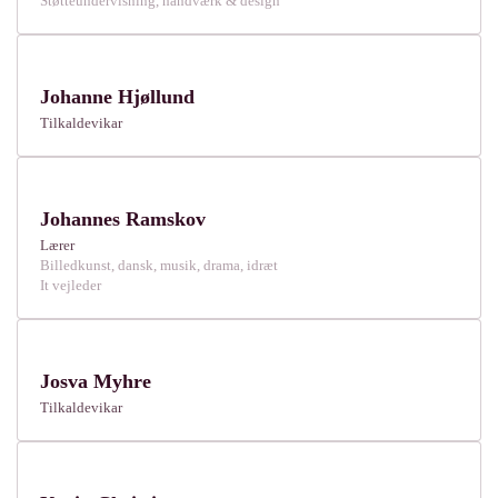
Støtteundervisning, håndværk & design
Johanne Hjøllund
Tilkaldevikar
Johannes Ramskov
Lærer
Billedkunst, dansk, musik, drama, idræt
It vejleder
Josva Myhre
Tilkaldevikar