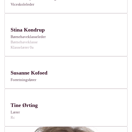
Viceskoleleder
Stina Kondrup
Børnehaveklasseleder
Børnehaveklasse
Klasselærer 0a
Susanne Kofoed
Forretningsfører
Tine Ørting
Lærer
Rc