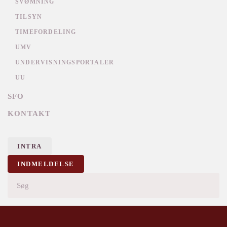
SVØMNING
TILSYN
TIMEFORDELING
UMV
UNDERVISNINGSPORTALER
UU
SFO
KONTAKT
INTRA
INDMELDELSE