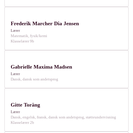
Frederik Marcher Dia Jensen
Lærer
Matematik, fysik/kemi
Klasselærer 9b
Gabrielle Maxima Madsen
Lærer
Dansk, dansk som andetsprog
Gitte Toräng
Lærer
Dansk, engelsk, fransk, dansk som andetsprog, støtteundervisning
Klasselærer 2b