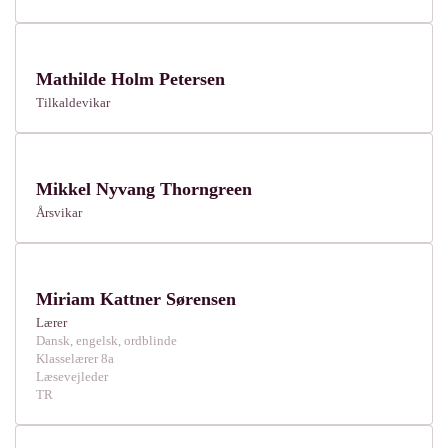
Mathilde Holm Petersen
Tilkaldevikar
Mikkel Nyvang Thorngreen
Årsvikar
Miriam Kattner Sørensen
Lærer
Dansk, engelsk, ordblinde
Klasselærer 8a
Læsevejleder
TR