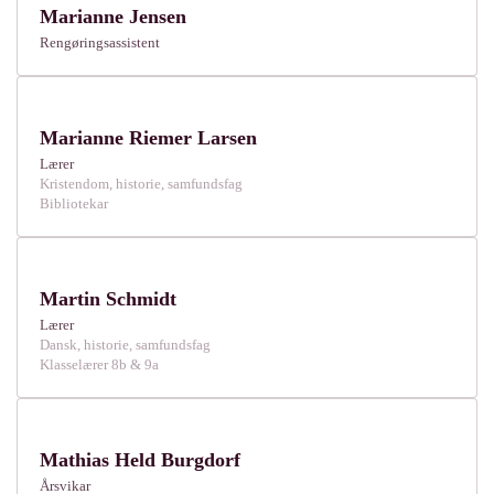
Marianne Jensen
Rengøringsassistent
Marianne Riemer Larsen
Lærer
Kristendom, historie, samfundsfag
Bibliotekar
Martin Schmidt
Lærer
Dansk, historie, samfundsfag
Klasselærer 8b & 9a
Mathias Held Burgdorf
Årsvikar