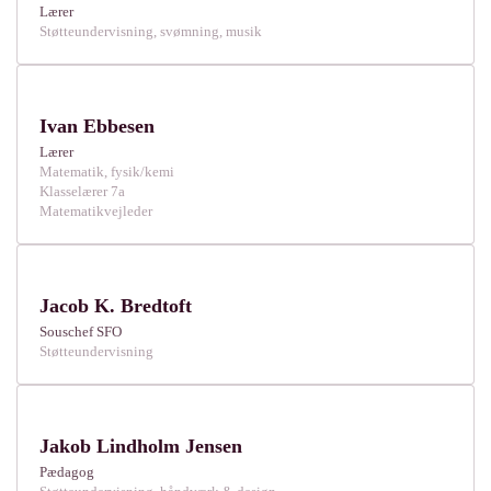
Lærer
Støtteundervisning, svømning, musik
Ivan Ebbesen
Lærer
Matematik, fysik/kemi
Klasselærer 7a
Matematikvejleder
Jacob K. Bredtoft
Souschef SFO
Støtteundervisning
Jakob Lindholm Jensen
Pædagog