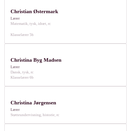
Christian Østermark
Lærer
Matematik, tysk, idræt, rc
Klasselærer 5b
Christina Byg Madsen
Lærer
Dansk, tysk, rc
Klasselærer 6b
Christina Jørgensen
Lærer
Støtteundervisning, historie, rc