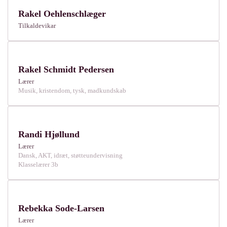
Rakel Oehlenschlæger
Tilkaldevikar
Rakel Schmidt Pedersen
Lærer
Musik, kristendom, tysk, madkundskab
Randi Hjøllund
Lærer
Dansk, AKT, idræt, støtteundervisning
Klasselærer 3b
Rebekka Sode-Larsen
Lærer