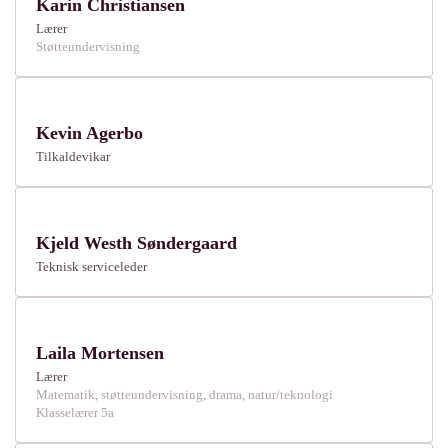
Karin Christiansen
Lærer
Støtteundervisning
Kevin Agerbo
Tilkaldevikar
Kjeld Westh Søndergaard
Teknisk serviceleder
Laila Mortensen
Lærer
Matematik, støtteundervisning, drama, natur/teknologi
Klasselærer 5a