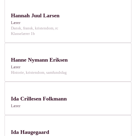
Hannah Juul Larsen
Lærer
Dansk, fransk, kristendom, rc
Klasselærer 1b
Hanne Nymann Eriksen
Lærer
Historie, kristendom, samfundsfag
Ida Crillesen Folkmann
Lærer
Ida Haugegaard