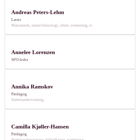
Andreas Peters-Lehm
Lærer
Matematik, natur/teknologi, idræt, svømning, rc
Annelee Lorenzen
SFO-leder
Annika Ramskov
Pædagog
Støtteundervisning
Camilla Kjøller-Hansen
Pædagog
Støtteundervisning, billedkunst, svømning