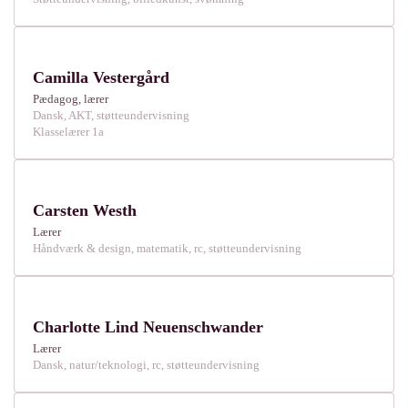
Camilla Vestergård
Pædagog, lærer
Dansk, AKT, støtteundervisning
Klasselærer 1a
Carsten Westh
Lærer
Håndværk & design, matematik, rc, støtteundervisning
Charlotte Lind Neuenschwander
Lærer
Dansk, natur/teknologi, rc, støtteundervisning