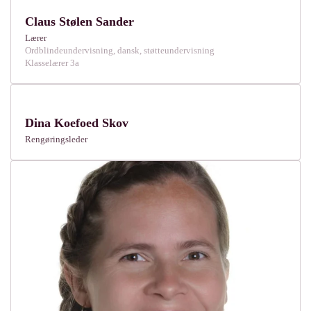
Claus Stølen Sander
Lærer
Ordblindeundervisning, dansk, støtteundervisning
Klasselærer 3a
Dina Koefoed Skov
Rengøringsleder