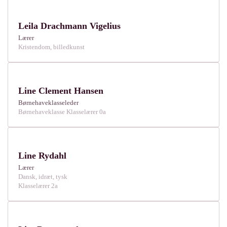
Leila Drachmann Vigelius
Lærer
Kristendom, billedkunst
Line Clement Hansen
Børnehaveklasseleder
Børnehaveklasse Klasselærer 0a
Line Rydahl
Lærer
Dansk, idræt, tysk
Klasselærer 2a