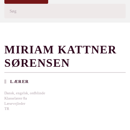
MIRIAM KATTNER
SØRENSEN
LÆRER
Dansk, engelsk, ordblinde
Klasselærer 8a
Læsevejleder
TR