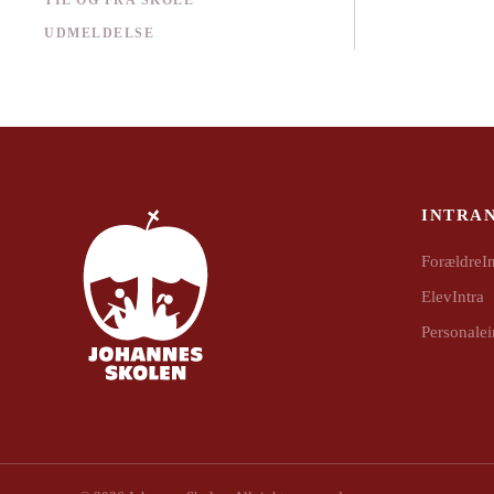
TIL OG FRA SKOLE
UDMELDELSE
INTRA
ForældreIn
ElevIntra
Personalei