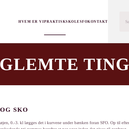
HVEM ER VI
PRAKTISK
SKOLE
SFO
KONTAKT
GLEMTE TIN
 OG SKO
løjen, 0.-3. kl lægges det i kurvene under bænken foran SFO. Op til efte