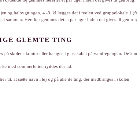
rskydende tøj gemmes herefter et par uger inden det gives til genbrug.
øjen og halbygningen, 4.-9. kl lægges det i reolen ved gruppelokale 1 (f
jet sammen. Herefter gemmes det et par uger inden det gives til genbru
IGE GLEMTE TING
s på skolens kontor eller
hænges i glasskabet på vandregangen. De kan 
delse med sommerferien ryddes der ud.
rer til, at sætte navn i tøj og på alle de ting, der medbringes i skolen.