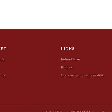
NET
LINKS
tra
Indmeldelse
Kontakt
ntra
Cookie- og privatlivspolitik