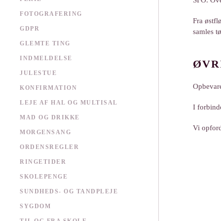
SFO. Ove
FOTOGRAFERING
Fra østfl
GDPR
samles tø
GLEMTE TING
INDMELDELSE
ØVR
JULESTUE
Opbevare
KONFIRMATION
LEJE AF HAL OG MULTISAL
I forbin
MAD OG DRIKKE
Vi opford
MORGENSANG
ORDENSREGLER
RINGETIDER
SKOLEPENGE
SUNDHEDS- OG TANDPLEJE
SYGDOM