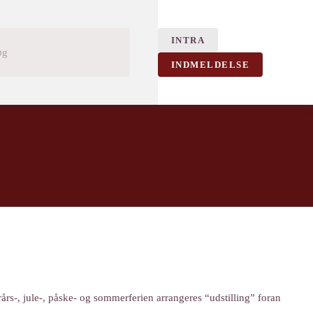
INTRA
INDMELDELSE
G
rårs-, jule-, påske- og sommerferien arrangeres “udstilling” foran