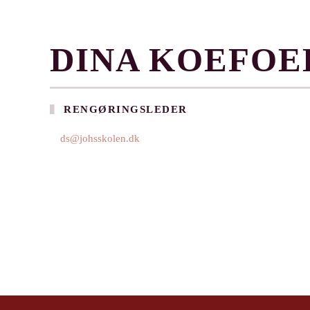
DINA KOEFOE
RENGØRINGSLEDER
ds@johsskolen.dk