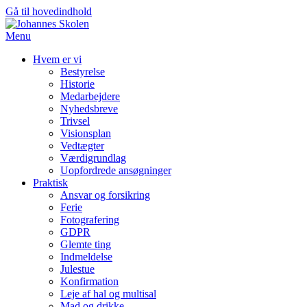
Gå til hovedindhold
Menu
Hvem er vi
Bestyrelse
Historie
Medarbejdere
Nyhedsbreve
Trivsel
Visionsplan
Vedtægter
Værdigrundlag
Uopfordrede ansøgninger
Praktisk
Ansvar og forsikring
Ferie
Fotografering
GDPR
Glemte ting
Indmeldelse
Julestue
Konfirmation
Leje af hal og multisal
Mad og drikke