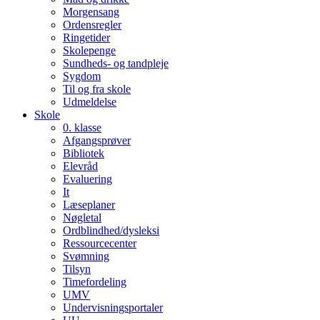
Morgensang
Ordensregler
Ringetider
Skolepenge
Sundheds- og tandpleje
Sygdom
Til og fra skole
Udmeldelse
Skole
0. klasse
Afgangsprøver
Bibliotek
Elevråd
Evaluering
It
Læseplaner
Nøgletal
Ordblindhed/dysleksi
Ressourcecenter
Svømning
Tilsyn
Timefordeling
UMV
Undervisningsportaler