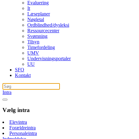
Evaluering
It
Læseplaner
Nøgletal
Ordblindhed/dysleksi
Ressourcecenter
Svømning
Tilsyn
Timefordeling
UMV
Undervisningsportaler
UU
SFO
Kontakt
Intra
Vælg intra
Elevintra
Forældreintra
Personaleintra
Indmeldelse