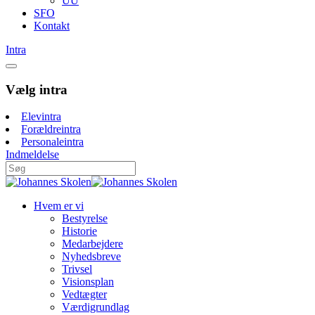
UU
SFO
Kontakt
Intra
Vælg intra
Elevintra
Forældreintra
Personaleintra
Indmeldelse
Hvem er vi
Bestyrelse
Historie
Medarbejdere
Nyhedsbreve
Trivsel
Visionsplan
Vedtægter
Værdigrundlag