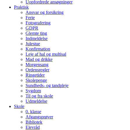
Uopfordrede ansøgninger
Praktisk
Ansvar og forsikring
Ferie
Fotografering
GDPR
Glemte ting
Indmeldelse
Julestue
Konfirmation
Leje af hal og multisal
Mad og drikke
Morgensang
Ordensregler
Ringetider
Skolepenge
Sundheds- og tandpleje
Sygdom
Til og fra skole
Udmeldelse
Skole
0. klasse
Afgangsprøver
Bibliotek
Elevråd