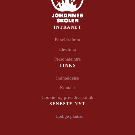
INTRANET
ForældreIntra
ElevIntra
Personaleintra
LINKS
Indmeldelse
Kontakt
Cookie- og privatlivspolitik
SENESTE NYT
Ledige pladser