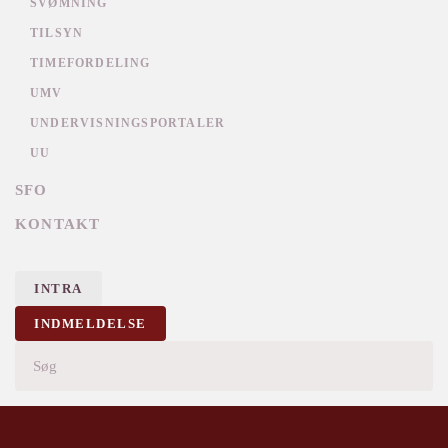
SVØMNING
TILSYN
TIMEFORDELING
UMV
UNDERVISNINGSPORTALER
UU
SFO
KONTAKT
INTRA
INDMELDELSE