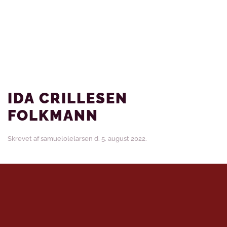
IDA CRILLESEN
FOLKMANN
Skrevet af
samuelolelarsen
d.
5. august 2022
.